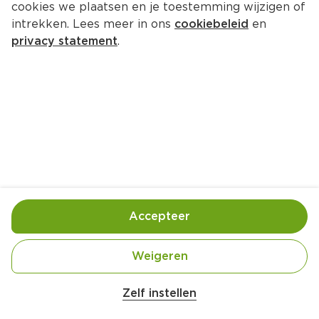
cookies we plaatsen en je toestemming wijzigen of
Uit de keuken van PLUS Risotto 
intrekken. Lees meer in ons
cookiebeleid
en
met groene asperges
privacy statement
.
Per 450 gram  (per kilo €13.74)
6.
18
Toevoegen
Bewaar in je lijstje
Accepteer
Handige informatie over dit product
Weigeren
Uit de keuken van PLUS
Zelf instellen