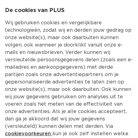
0
De cookies van PLUS
0.00
MENU
Wij gebruiken cookies en vergelijkbare
technologieën, zodat wij en derden jouw gedrag op
onze website(s), maar ook daarbuiten kunnen
Kies jouw winke
volgen, ook wanneer je doorklikt vanuit onze e-
Terug
Producten
mails en nieuwsbrieven. Verder kunnen wij
versleutelde persoonsgegevens delen (zoals een e-
mailadres en aankoopgegevens) met derde
partijen zoals onze advertentiepartners om je
gepersonaliseerde advertenties te laten zien op
onze website(s), maar ook daarbuiten. Ook kunnen
wij jouw gegevens gebruiken om analyses uit te
voeren zoals het meten van de effectiviteit van
onze advertenties. Als je alle cookies accepteert,
dan ga je akkoord dat wij jouw gegevens
(versleuteld) kunnen delen met derden. Via
cookievoorkeuren
kun je ook zelf instellen welke