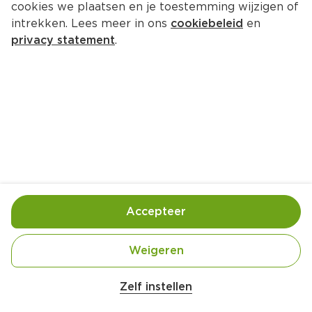
cookies we plaatsen en je toestemming wijzigen of
Unox Magere leverpastei 3-pack
intrekken. Lees meer in ons
cookiebeleid
en
Per Krimp 3 st  (per stuks €1.26)
privacy statement
.
3.
79
Toevoegen
Bewaar in je lijstje
Accepteer
Handige informatie over dit product
Beter Leven 1 Ster
Weigeren
Zelf instellen
Unox Magere Leverpastei is lekker op brood of op 