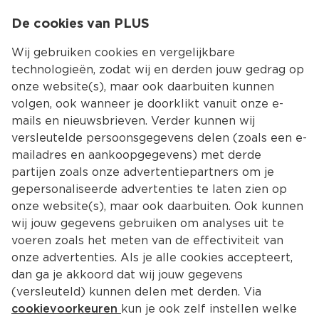
0
De cookies van PLUS
0.00
MENU
Wij gebruiken cookies en vergelijkbare
technologieën, zodat wij en derden jouw gedrag op
onze website(s), maar ook daarbuiten kunnen
Kies jouw winke
volgen, ook wanneer je doorklikt vanuit onze e-
Terug
Producten
mails en nieuwsbrieven. Verder kunnen wij
versleutelde persoonsgegevens delen (zoals een e-
mailadres en aankoopgegevens) met derde
partijen zoals onze advertentiepartners om je
gepersonaliseerde advertenties te laten zien op
onze website(s), maar ook daarbuiten. Ook kunnen
wij jouw gegevens gebruiken om analyses uit te
voeren zoals het meten van de effectiviteit van
onze advertenties. Als je alle cookies accepteert,
dan ga je akkoord dat wij jouw gegevens
(versleuteld) kunnen delen met derden. Via
cookievoorkeuren
kun je ook zelf instellen welke