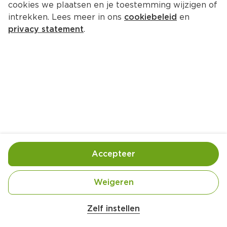
cookies we plaatsen en je toestemming wijzigen of
Varta Energy Powerbank 
intrekken. Lees meer in ons
cookiebeleid
en
10000mAh Box
privacy statement
.
Per Doos 1 st
26.
90
Toevoegen
Bewaar in je lijstje
Accepteer
Handige informatie over dit product
Weigeren
Krachtige powerbank

4 poorten

Zelf instellen
Laadt  3 toestellen simultaan op