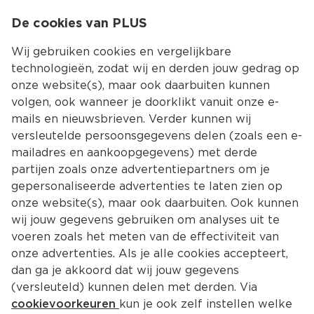
0
De cookies van PLUS
0.00
MENU
Wij gebruiken cookies en vergelijkbare
technologieën, zodat wij en derden jouw gedrag op
onze website(s), maar ook daarbuiten kunnen
Kies jouw winke
volgen, ook wanneer je doorklikt vanuit onze e-
Terug
Producten
mails en nieuwsbrieven. Verder kunnen wij
versleutelde persoonsgegevens delen (zoals een e-
mailadres en aankoopgegevens) met derde
partijen zoals onze advertentiepartners om je
gepersonaliseerde advertenties te laten zien op
onze website(s), maar ook daarbuiten. Ook kunnen
wij jouw gegevens gebruiken om analyses uit te
voeren zoals het meten van de effectiviteit van
onze advertenties. Als je alle cookies accepteert,
dan ga je akkoord dat wij jouw gegevens
(versleuteld) kunnen delen met derden. Via
cookievoorkeuren
kun je ook zelf instellen welke