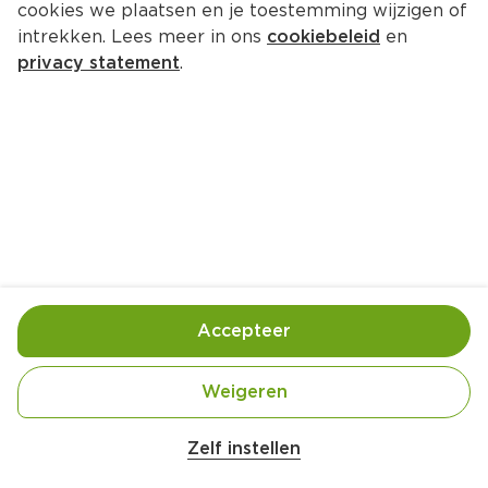
cookies we plaatsen en je toestemming wijzigen of
Venco Dropsport
intrekken. Lees meer in ons
cookiebeleid
en
Per Zak 180 g  (per kilo €11.06)
privacy statement
.
1.
99
Toevoegen
Bewaar in je lijstje
Accepteer
Handige informatie over dit product
Vegan
Weigeren
Zelf instellen
Zacht & zoet drop
