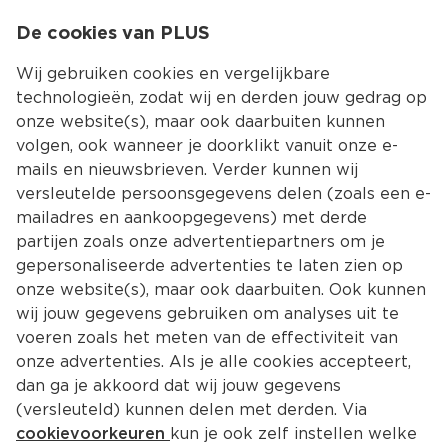
0
De cookies van PLUS
0.00
MENU
Wij gebruiken cookies en vergelijkbare
technologieën, zodat wij en derden jouw gedrag op
onze website(s), maar ook daarbuiten kunnen
Kies jouw winke
volgen, ook wanneer je doorklikt vanuit onze e-
Terug
Producten
mails en nieuwsbrieven. Verder kunnen wij
versleutelde persoonsgegevens delen (zoals een e-
mailadres en aankoopgegevens) met derde
partijen zoals onze advertentiepartners om je
gepersonaliseerde advertenties te laten zien op
onze website(s), maar ook daarbuiten. Ook kunnen
wij jouw gegevens gebruiken om analyses uit te
voeren zoals het meten van de effectiviteit van
onze advertenties. Als je alle cookies accepteert,
dan ga je akkoord dat wij jouw gegevens
(versleuteld) kunnen delen met derden. Via
cookievoorkeuren
kun je ook zelf instellen welke