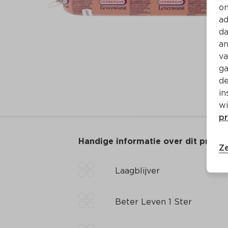
on
ad
da
an
va
ga
de
in
wi
pr
Handige informatie over dit produ
Ze
Laagblijver
Beter Leven 1 Ster