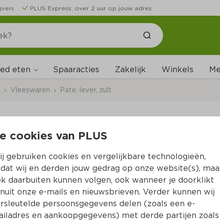
jvers
PLUS Express: over 2 uur op jouw adres
ed eten
Me
Spaaracties
Zakelijk
Winkels
s
Vleeswaren
Pate, lever, zult
e cookies van PLUS
Verberghe Leverwors
j gebruiken cookies en vergelijkbare technologieën,
Per Krimp 500 g  (per kilo €3.38)
dat wij en derden jouw gedrag op onze website(s), maa
k daarbuiten kunnen volgen, ook wanneer je doorklikt
1.
69
nuit onze e-mails en nieuwsbrieven. Verder kunnen wij
rsleutelde persoonsgegevens delen (zoals een e-
iladres en aankoopgegevens) met derde partijen zoals