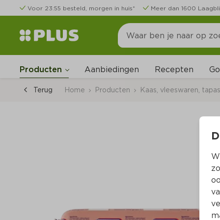
Voor 23:55 besteld, morgen in huis*
Meer dan 1600 Laagbli
Go
Producten
Aanbiedingen
Recepten
Terug
Home
Producten
Kaas, vleeswaren, tapa
D
Wi
zo
oo
va
ve
ma