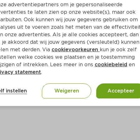
Bewaar i
Toevoegen
ze advertentiepartners om je gepersonaliseerde
vertenties te laten zien op onze website(s), maar ook
arbuiten. Ook kunnen wij jouw gegevens gebruiken om
alyses uit te voeren zoals het meten van de effectivitei
n onze advertenties. Als je alle cookies accepteert, dan
 je akkoord dat wij jouw gegevens (versleuteld) kunnen
len met derden. Via
cookievoorkeuren
kun je ook zelf
stellen welke cookies we plaatsen en je toestemming
jzigen of intrekken. Lees meer in ons
cookiebeleid
en
ivacy statement
.
ct
lf instellen
Weigeren
Accepteer