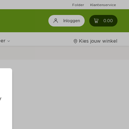
Folder
Klantenservice
0
0.00
Inloggen
er
Kies jouw winkel
Wijnshop
t
Boodschappenlijstjes
r