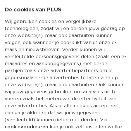
0
De cookies van PLUS
0.00
MENU
Wij gebruiken cookies en vergelijkbare
technologieën, zodat wij en derden jouw gedrag op
onze website(s), maar ook daarbuiten kunnen
Kies jouw winke
volgen, ook wanneer je doorklikt vanuit onze e-
Terug
Producten
mails en nieuwsbrieven. Verder kunnen wij
versleutelde persoonsgegevens delen (zoals een e-
mailadres en aankoopgegevens) met derde
partijen zoals onze advertentiepartners om je
gepersonaliseerde advertenties te laten zien op
onze website(s), maar ook daarbuiten. Ook kunnen
wij jouw gegevens gebruiken om analyses uit te
voeren zoals het meten van de effectiviteit van
onze advertenties. Als je alle cookies accepteert,
dan ga je akkoord dat wij jouw gegevens
(versleuteld) kunnen delen met derden. Via
cookievoorkeuren
kun je ook zelf instellen welke