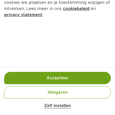
cookies we plaatsen en je toestemming wijzigen of
Verkade Hazelnoot/melk 
intrekken. Lees meer in ons
cookiebeleid
en
chocoladereep
privacy statement
.
Per Wikkel 90 g  (per kilo €27.67)
2.
49
Toevoegen
Bewaar in je lijstje
Accepteer
Handige informatie over dit product
Weigeren
Fairtrade Cacao
Zelf instellen