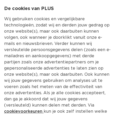
0
De cookies van PLUS
0.00
MENU
Wij gebruiken cookies en vergelijkbare
technologieën, zodat wij en derden jouw gedrag op
onze website(s), maar ook daarbuiten kunnen
Kies jouw winke
volgen, ook wanneer je doorklikt vanuit onze e-
Terug
Producten
mails en nieuwsbrieven. Verder kunnen wij
versleutelde persoonsgegevens delen (zoals een e-
mailadres en aankoopgegevens) met derde
partijen zoals onze advertentiepartners om je
gepersonaliseerde advertenties te laten zien op
onze website(s), maar ook daarbuiten. Ook kunnen
wij jouw gegevens gebruiken om analyses uit te
voeren zoals het meten van de effectiviteit van
onze advertenties. Als je alle cookies accepteert,
dan ga je akkoord dat wij jouw gegevens
(versleuteld) kunnen delen met derden. Via
cookievoorkeuren
kun je ook zelf instellen welke