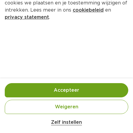
cookies we plaatsen en je toestemming wijzigen of
Verkade Originals Knappertjes
intrekken. Lees meer in ons
cookiebeleid
en
Per Wikkel 220 g  (per kilo €8.14)
privacy statement
.
1.
79
Toevoegen
Bewaar in je lijstje
Accepteer
Handige informatie over dit product
Vegetarisch
Weigeren
Zelf instellen
Lekker knapperig
