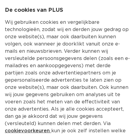
0
De cookies van PLUS
0.00
MENU
Wij gebruiken cookies en vergelijkbare
technologieën, zodat wij en derden jouw gedrag op
onze website(s), maar ook daarbuiten kunnen
Kies jouw winke
volgen, ook wanneer je doorklikt vanuit onze e-
Terug
Producten
mails en nieuwsbrieven. Verder kunnen wij
versleutelde persoonsgegevens delen (zoals een e-
mailadres en aankoopgegevens) met derde
partijen zoals onze advertentiepartners om je
gepersonaliseerde advertenties te laten zien op
onze website(s), maar ook daarbuiten. Ook kunnen
wij jouw gegevens gebruiken om analyses uit te
voeren zoals het meten van de effectiviteit van
onze advertenties. Als je alle cookies accepteert,
dan ga je akkoord dat wij jouw gegevens
(versleuteld) kunnen delen met derden. Via
cookievoorkeuren
kun je ook zelf instellen welke