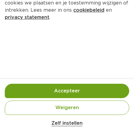
cookies we plaatsen en je toestemming wijzigen of
Verstegen Bio Oregano
intrekken. Lees meer in ons
cookiebeleid
en
Pot 10 g  (kilo €269.00)
privacy statement
.
2.
69
Toevoegen
Bewaar in je lijstje
Accepteer
Handige informatie over dit product
EKO
Weigeren
Zelf instellen