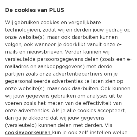
0
De cookies van PLUS
0.00
MENU
Wij gebruiken cookies en vergelijkbare
technologieën, zodat wij en derden jouw gedrag op
onze website(s), maar ook daarbuiten kunnen
Kies jouw winke
volgen, ook wanneer je doorklikt vanuit onze e-
Terug
Producten
mails en nieuwsbrieven. Verder kunnen wij
versleutelde persoonsgegevens delen (zoals een e-
mailadres en aankoopgegevens) met derde
partijen zoals onze advertentiepartners om je
gepersonaliseerde advertenties te laten zien op
onze website(s), maar ook daarbuiten. Ook kunnen
wij jouw gegevens gebruiken om analyses uit te
voeren zoals het meten van de effectiviteit van
onze advertenties. Als je alle cookies accepteert,
dan ga je akkoord dat wij jouw gegevens
(versleuteld) kunnen delen met derden. Via
cookievoorkeuren
kun je ook zelf instellen welke