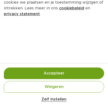
cookies we plaatsen en je toestemming wijzigen of
Verstegen Gevriesdroogde Tijm
intrekken. Lees meer in ons
cookiebeleid
en
Per Pot 26 g  (per kilo €268.85)
privacy statement
.
6.
99
Toevoegen
Bewaar in je lijstje
Accepteer
Ingrediënten
Ingrediënten: 100% tijm.
Weigeren
Zelf instellen
Wettelijke informatie