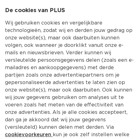
0
De cookies van PLUS
0.00
MENU
Wij gebruiken cookies en vergelijkbare
technologieën, zodat wij en derden jouw gedrag op
onze website(s), maar ook daarbuiten kunnen
Kies jouw winke
volgen, ook wanneer je doorklikt vanuit onze e-
Terug
Producten
mails en nieuwsbrieven. Verder kunnen wij
versleutelde persoonsgegevens delen (zoals een e-
mailadres en aankoopgegevens) met derde
partijen zoals onze advertentiepartners om je
gepersonaliseerde advertenties te laten zien op
onze website(s), maar ook daarbuiten. Ook kunnen
wij jouw gegevens gebruiken om analyses uit te
voeren zoals het meten van de effectiviteit van
onze advertenties. Als je alle cookies accepteert,
dan ga je akkoord dat wij jouw gegevens
(versleuteld) kunnen delen met derden. Via
cookievoorkeuren
kun je ook zelf instellen welke