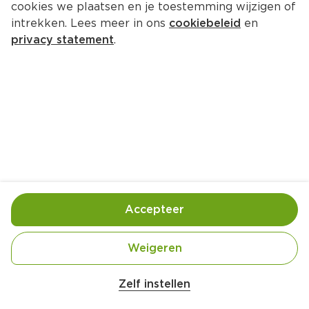
cookies we plaatsen en je toestemming wijzigen of
Verstegen Kruidenmix Napoli
intrekken. Lees meer in ons
cookiebeleid
en
Per Pot 100 g  (per kilo €65.90)
privacy statement
.
6.
59
Toevoegen
Bewaar in je lijstje
Accepteer
Gebruik- en bewaarinstructies
Koel, donker en droog bewaren.
Weigeren
Zelf instellen
Ingrediënten