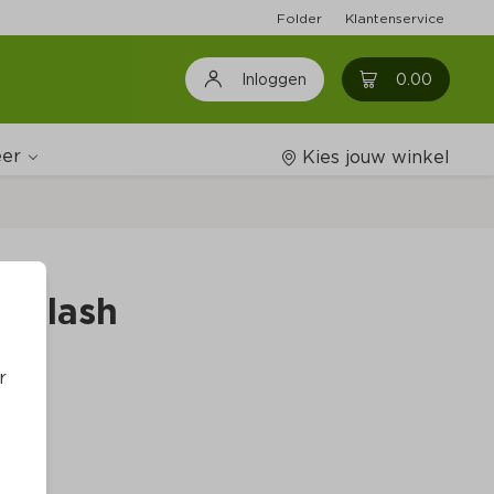
Folder
Klantenservice
0
0.00
Inloggen
er
Kies jouw winkel
Wijnshop
Goulash
Boodschappenlijstjes
r