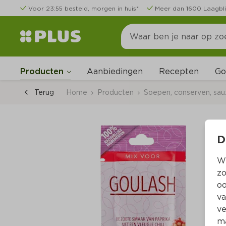
Voor 23:55 besteld, morgen in huis*
Meer dan 1600 Laagbli
Go
Producten
Aanbiedingen
Recepten
Terug
Home
Producten
Soepen, conserven, sa
D
Wi
zo
oo
va
ve
ma