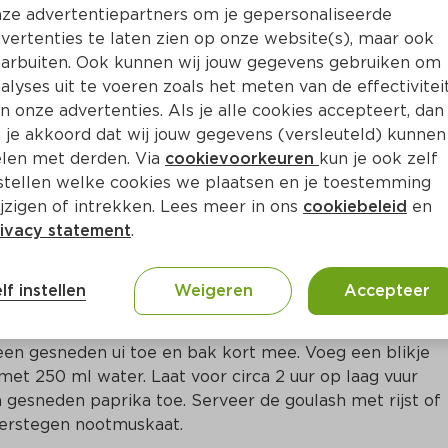
Bewaar i
Toevoegen
ze advertentiepartners om je gepersonaliseerde
vertenties te laten zien op onze website(s), maar ook
arbuiten. Ook kunnen wij jouw gegevens gebruiken om
alyses uit te voeren zoals het meten van de effectivitei
n onze advertenties. Als je alle cookies accepteert, dan
 je akkoord dat wij jouw gegevens (versleuteld) kunnen
len met derden. Via
cookievoorkeuren
kun je ook zelf
stellen welke cookies we plaatsen en je toestemming
jzigen of intrekken. Lees meer in ons
cookiebeleid
en
ivacy statement
.
lf instellen
Weigeren
Accepteer
 in een braadpan en braad 1 kg stoofvlees aan tot een 
een gesneden ui toe en bak kort mee. Voeg een blikje 
et 250 ml water. Laat voor circa 2 uur op laag vuur 
n gesneden paprika toe. Serveer de goulash met rijst of 
Verstegen nootmuskaat.