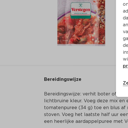
on
ad
da
an
va
ga
de
in
wi
pr
Bereidingswijze
Ze
Bereidingswijze: verhit boter of olie
lichtbruine kleur. Voeg deze mix en 
tomatenpuree (34 g) toe en blus af m
stoven. Voeg het laatste half uur ee
een heerlijke aardappelpuree met 