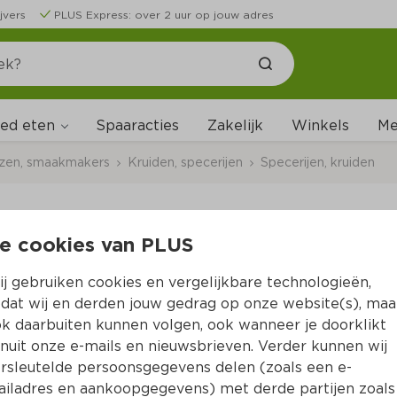
jvers
PLUS Express: over 2 uur op jouw adres
ed eten
Me
Spaaracties
Zakelijk
Winkels
uzen, smaakmakers
Kruiden, specerijen
Specerijen, kruiden
e cookies van PLUS
Verstegen Mix voor 
j gebruiken cookies en vergelijkbare technologieën,
Per Zakje 20 g  (per kilo €74.50)
dat wij en derden jouw gedrag op onze website(s), maa
k daarbuiten kunnen volgen, ook wanneer je doorklikt
1.
49
nuit onze e-mails en nieuwsbrieven. Verder kunnen wij
rsleutelde persoonsgegevens delen (zoals een e-
iladres en aankoopgegevens) met derde partijen zoals