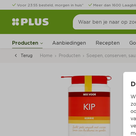
Voor 23:55 besteld, morgen in huis*
Meer dan 1600 Laagbli
Go
Producten
Aanbiedingen
Recepten
Terug
Home
Producten
Soepen, conserven, sa
D
Wi
zo
oo
va
ve
ma