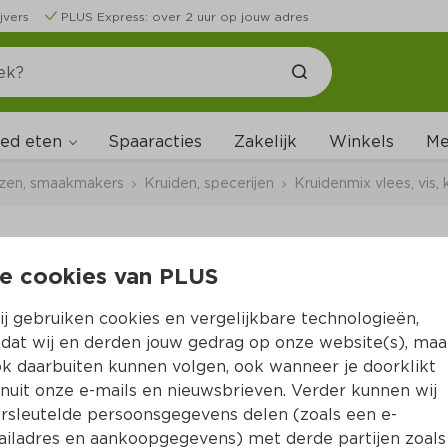
jvers
PLUS Express: over 2 uur op jouw adres
ed eten
Me
Spaaracties
Zakelijk
Winkels
uzen, smaakmakers
Kruiden, specerijen
Kruidenmix vlees, vis, k
e cookies van PLUS
Verstegen Mix voor ki
j gebruiken cookies en vergelijkbare technologieën,
Per Pot 210 g  (per kilo €23.76)
dat wij en derden jouw gedrag op onze website(s), maa
k daarbuiten kunnen volgen, ook wanneer je doorklikt
4.
99
nuit onze e-mails en nieuwsbrieven. Verder kunnen wij
rsleutelde persoonsgegevens delen (zoals een e-
iladres en aankoopgegevens) met derde partijen zoals