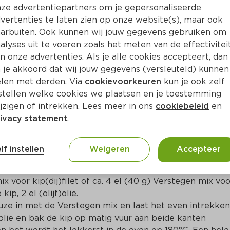
Bewaar i
Toevoegen
ze advertentiepartners om je gepersonaliseerde
vertenties te laten zien op onze website(s), maar ook
arbuiten. Ook kunnen wij jouw gegevens gebruiken om
alyses uit te voeren zoals het meten van de effectivitei
n onze advertenties. Als je alle cookies accepteert, dan
 je akkoord dat wij jouw gegevens (versleuteld) kunnen
len met derden. Via
cookievoorkeuren
kun je ook zelf
stellen welke cookies we plaatsen en je toestemming
jzigen of intrekken. Lees meer in ons
cookiebeleid
en
ivacy statement
.
lf instellen
Weigeren
Accepteer
0 g kip(dij)filet of 1 kg drumsticks/kippenpoten of een
ix voor kip(dij)filet of ca. 4 el (40 g) Verstegen mix voo
, 2 el (olijf)olie.

euze in met de Verstegen mix en laat het even intrekken.
olie en bak de kip op matig vuur aan beide kanten 