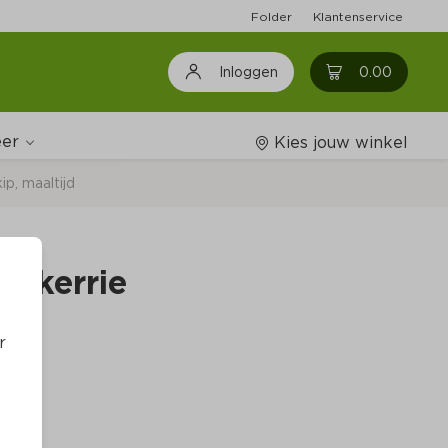
Folder
Klantenservice
0
0.00
Inloggen
er
Kies jouw winkel
ip, maaltijd
Wijnshop
p kerrie
Boodschappenlijstjes
r