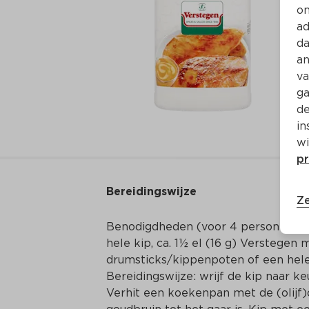
on
ad
da
an
va
ga
de
in
wi
pr
Bereidingswijze
Ze
Benodigdheden (voor 4 personen): 50
hele kip, ca. 1½ el (16 g) Verstegen m
drumsticks/kippenpoten of een hele kip
Bereidingswijze: wrijf de kip naar k
Verhit een koekenpan met de (olijf)