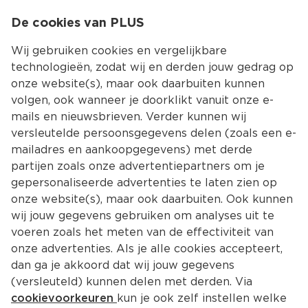
0
De cookies van PLUS
0.00
MENU
Wij gebruiken cookies en vergelijkbare
technologieën, zodat wij en derden jouw gedrag op
onze website(s), maar ook daarbuiten kunnen
Kies jouw winke
volgen, ook wanneer je doorklikt vanuit onze e-
Terug
Producten
mails en nieuwsbrieven. Verder kunnen wij
versleutelde persoonsgegevens delen (zoals een e-
mailadres en aankoopgegevens) met derde
partijen zoals onze advertentiepartners om je
gepersonaliseerde advertenties te laten zien op
onze website(s), maar ook daarbuiten. Ook kunnen
wij jouw gegevens gebruiken om analyses uit te
voeren zoals het meten van de effectiviteit van
onze advertenties. Als je alle cookies accepteert,
dan ga je akkoord dat wij jouw gegevens
(versleuteld) kunnen delen met derden. Via
cookievoorkeuren
kun je ook zelf instellen welke