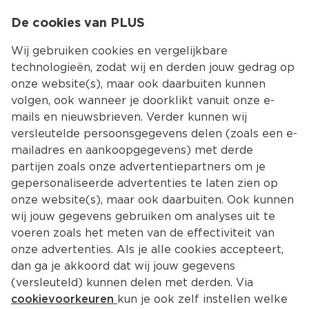
0
De cookies van PLUS
0.00
MENU
Wij gebruiken cookies en vergelijkbare
technologieën, zodat wij en derden jouw gedrag op
onze website(s), maar ook daarbuiten kunnen
Kies jouw winke
volgen, ook wanneer je doorklikt vanuit onze e-
Terug
Producten
mails en nieuwsbrieven. Verder kunnen wij
versleutelde persoonsgegevens delen (zoals een e-
mailadres en aankoopgegevens) met derde
partijen zoals onze advertentiepartners om je
gepersonaliseerde advertenties te laten zien op
onze website(s), maar ook daarbuiten. Ook kunnen
wij jouw gegevens gebruiken om analyses uit te
voeren zoals het meten van de effectiviteit van
onze advertenties. Als je alle cookies accepteert,
dan ga je akkoord dat wij jouw gegevens
(versleuteld) kunnen delen met derden. Via
cookievoorkeuren
kun je ook zelf instellen welke