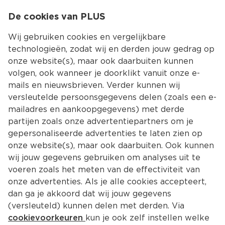
0
De cookies van PLUS
0.00
MENU
Wij gebruiken cookies en vergelijkbare
technologieën, zodat wij en derden jouw gedrag op
onze website(s), maar ook daarbuiten kunnen
Kies jouw winke
volgen, ook wanneer je doorklikt vanuit onze e-
Terug
Producten
mails en nieuwsbrieven. Verder kunnen wij
versleutelde persoonsgegevens delen (zoals een e-
mailadres en aankoopgegevens) met derde
partijen zoals onze advertentiepartners om je
gepersonaliseerde advertenties te laten zien op
onze website(s), maar ook daarbuiten. Ook kunnen
wij jouw gegevens gebruiken om analyses uit te
voeren zoals het meten van de effectiviteit van
onze advertenties. Als je alle cookies accepteert,
dan ga je akkoord dat wij jouw gegevens
(versleuteld) kunnen delen met derden. Via
cookievoorkeuren
kun je ook zelf instellen welke