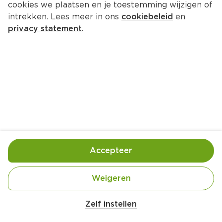
cookies we plaatsen en je toestemming wijzigen of
Verstegen WSB meal Classic 
intrekken. Lees meer in ons
cookiebeleid
en
omelet
privacy statement
.
Per Pot 63 g  (per kilo €63.33)
3.
99
Toevoegen
Bewaar in je lijstje
Accepteer
Gebruik- en bewaarinstructies
Weigeren
Gebruik 2 p: 2 el mix + 4 eieren + 250g groenten. 1 
portie p.p. = 1 el (3g).
Zelf instellen