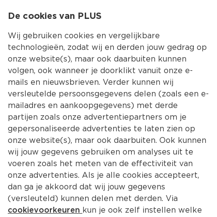
0
De cookies van PLUS
0.00
MENU
Wij gebruiken cookies en vergelijkbare
technologieën, zodat wij en derden jouw gedrag op
onze website(s), maar ook daarbuiten kunnen
Kies jouw winke
volgen, ook wanneer je doorklikt vanuit onze e-
Terug
Producten
mails en nieuwsbrieven. Verder kunnen wij
versleutelde persoonsgegevens delen (zoals een e-
mailadres en aankoopgegevens) met derde
partijen zoals onze advertentiepartners om je
gepersonaliseerde advertenties te laten zien op
onze website(s), maar ook daarbuiten. Ook kunnen
wij jouw gegevens gebruiken om analyses uit te
voeren zoals het meten van de effectiviteit van
onze advertenties. Als je alle cookies accepteert,
dan ga je akkoord dat wij jouw gegevens
(versleuteld) kunnen delen met derden. Via
cookievoorkeuren
kun je ook zelf instellen welke