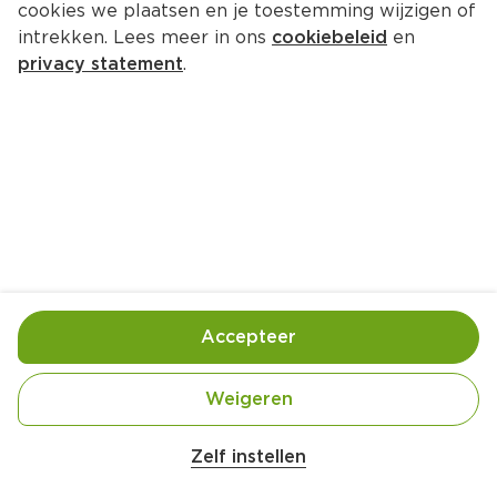
cookies we plaatsen en je toestemming wijzigen of
Verstegen WSB meal Poké Bowl
intrekken. Lees meer in ons
cookiebeleid
en
Per Pot 65 g  (per kilo €61.38)
privacy statement
.
3.
99
Toevoegen
Bewaar in je lijstje
Accepteer
Gebruik- en bewaarinstructies
Gebruik 2 p: 2 el mix + 150g sushi-rijst + 300g zalm 
Weigeren
+ 250g groenten. 1 portie p.p. = 1 el (7g).
Zelf instellen
Ingrediënten