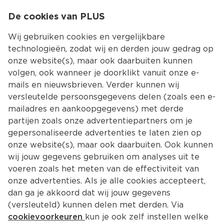
0
De cookies van PLUS
0.00
MENU
Wij gebruiken cookies en vergelijkbare
technologieën, zodat wij en derden jouw gedrag op
onze website(s), maar ook daarbuiten kunnen
Kies jouw winke
volgen, ook wanneer je doorklikt vanuit onze e-
Terug
Producten
mails en nieuwsbrieven. Verder kunnen wij
versleutelde persoonsgegevens delen (zoals een e-
mailadres en aankoopgegevens) met derde
partijen zoals onze advertentiepartners om je
gepersonaliseerde advertenties te laten zien op
onze website(s), maar ook daarbuiten. Ook kunnen
wij jouw gegevens gebruiken om analyses uit te
voeren zoals het meten van de effectiviteit van
onze advertenties. Als je alle cookies accepteert,
dan ga je akkoord dat wij jouw gegevens
(versleuteld) kunnen delen met derden. Via
cookievoorkeuren
kun je ook zelf instellen welke