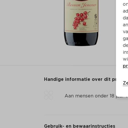
on
ad
da
an
va
ga
de
in
wi
pr
Handige informatie over dit produ
Ze
Aan mensen onder 18 jaar v
Gebruik- en bewaarinstructies