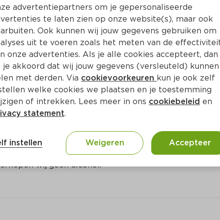
ze advertentiepartners om je gepersonaliseerde
drank in onze winkels
vertenties te laten zien op onze website(s), maar ook
arbuiten. Ook kunnen wij jouw gegevens gebruiken om
Bewaar in je lijstje
alyses uit te voeren zoals het meten van de effectivitei
n onze advertenties. Als je alle cookies accepteert, dan
 je akkoord dat wij jouw gegevens (versleuteld) kunnen
len met derden. Via
cookievoorkeuren
kun je ook zelf
stellen welke cookies we plaatsen en je toestemming
jzigen of intrekken. Lees meer in ons
cookiebeleid
en
ivacy statement
.
ct
lf instellen
Weigeren
Accepteer
erkopen wij geen alcohol.