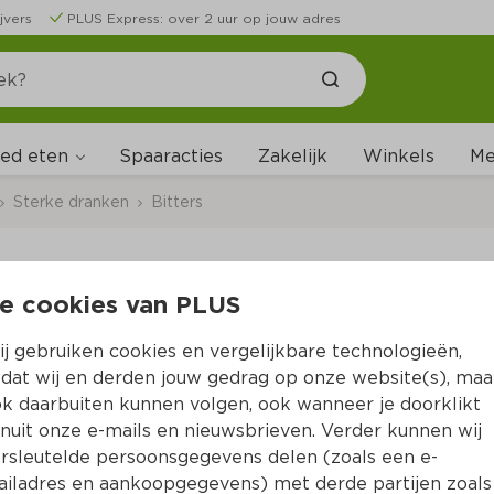
jvers
PLUS Express: over 2 uur op jouw adres
ed eten
Me
Spaaracties
Zakelijk
Winkels
Sterke dranken
Bitters
e cookies van PLUS
Viermaster Bessenje
j gebruiken cookies en vergelijkbare technologieën,
Per Fles 1000 ml
dat wij en derden jouw gedrag op onze website(s), maa
k daarbuiten kunnen volgen, ook wanneer je doorklikt
8.
89
nuit onze e-mails en nieuwsbrieven. Verder kunnen wij
rsleutelde persoonsgegevens delen (zoals een e-
iladres en aankoopgegevens) met derde partijen zoals
Vanwege de alcoholwet verkopen wij enkel