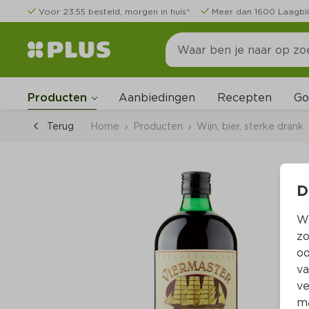
Voor 23:55 besteld, morgen in huis*
Meer dan 1600 Laagbli
Go
Producten
Aanbiedingen
Recepten
Terug
Home
Producten
Wijn, bier, sterke drank
D
Wi
zo
oo
va
ve
ma