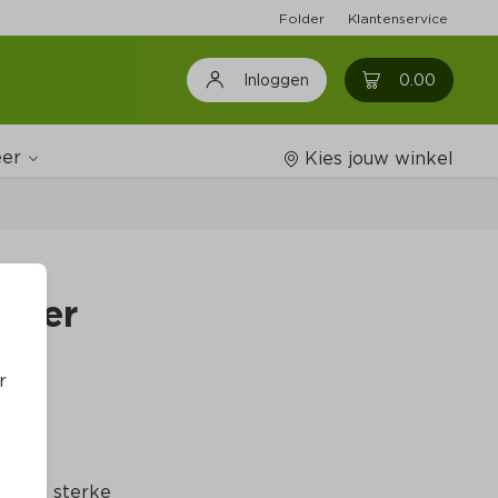
Folder
Klantenservice
0
0.00
Inloggen
er
Kies jouw winkel
Wijnshop
never
Boodschappenlijstjes
r
 nog sterke 