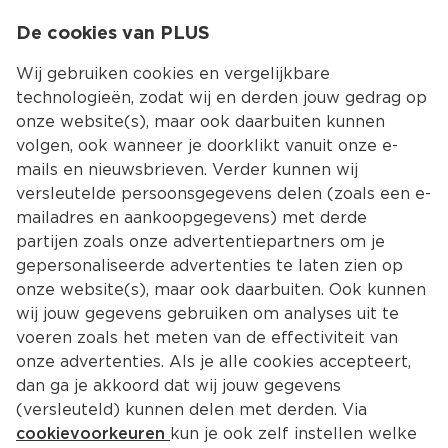
0
De cookies van PLUS
0.00
MENU
Wij gebruiken cookies en vergelijkbare
technologieën, zodat wij en derden jouw gedrag op
onze website(s), maar ook daarbuiten kunnen
Kies jouw winke
volgen, ook wanneer je doorklikt vanuit onze e-
Terug
Producten
mails en nieuwsbrieven. Verder kunnen wij
versleutelde persoonsgegevens delen (zoals een e-
mailadres en aankoopgegevens) met derde
partijen zoals onze advertentiepartners om je
gepersonaliseerde advertenties te laten zien op
onze website(s), maar ook daarbuiten. Ook kunnen
wij jouw gegevens gebruiken om analyses uit te
voeren zoals het meten van de effectiviteit van
onze advertenties. Als je alle cookies accepteert,
dan ga je akkoord dat wij jouw gegevens
(versleuteld) kunnen delen met derden. Via
cookievoorkeuren
kun je ook zelf instellen welke