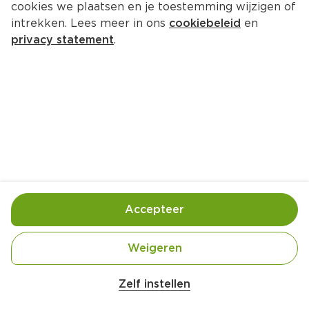
cookies we plaatsen en je toestemming wijzigen of
Wagner Pizzeria Style Prosciutto 
intrekken. Lees meer in ons
cookiebeleid
en
e Funghi
privacy statement
.
Per Zak 375 g  (per kilo €11.97)
4.
49
Toevoegen
Bewaar in je lijstje
Accepteer
Handige informatie over dit product
Weigeren
Vriesvers
Zelf instellen