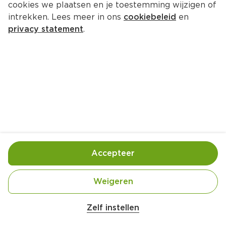
cookies we plaatsen en je toestemming wijzigen of
Wahid Kalkoensalami
intrekken. Lees meer in ons
cookiebeleid
en
Per Tray 100 g  (per kilo €24.90)
privacy statement
.
2.
49
Toevoegen
Bewaar in je lijstje
Accepteer
Handige informatie over dit product
Halal
Weigeren
Everybody loves Wahid
Zelf instellen