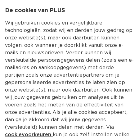
0
De cookies van PLUS
0.00
MENU
Wij gebruiken cookies en vergelijkbare
technologieën, zodat wij en derden jouw gedrag op
onze website(s), maar ook daarbuiten kunnen
Kies jouw winke
volgen, ook wanneer je doorklikt vanuit onze e-
Terug
Producten
mails en nieuwsbrieven. Verder kunnen wij
versleutelde persoonsgegevens delen (zoals een e-
mailadres en aankoopgegevens) met derde
partijen zoals onze advertentiepartners om je
gepersonaliseerde advertenties te laten zien op
onze website(s), maar ook daarbuiten. Ook kunnen
wij jouw gegevens gebruiken om analyses uit te
voeren zoals het meten van de effectiviteit van
onze advertenties. Als je alle cookies accepteert,
dan ga je akkoord dat wij jouw gegevens
(versleuteld) kunnen delen met derden. Via
cookievoorkeuren
kun je ook zelf instellen welke