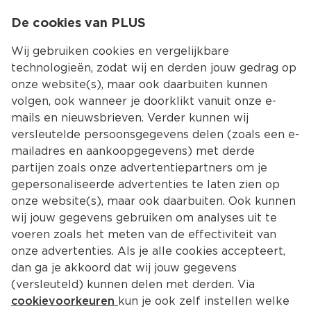
0
De cookies van PLUS
0.00
MENU
Wij gebruiken cookies en vergelijkbare
technologieën, zodat wij en derden jouw gedrag op
onze website(s), maar ook daarbuiten kunnen
Kies jouw winke
volgen, ook wanneer je doorklikt vanuit onze e-
Terug
Producten
mails en nieuwsbrieven. Verder kunnen wij
versleutelde persoonsgegevens delen (zoals een e-
mailadres en aankoopgegevens) met derde
partijen zoals onze advertentiepartners om je
gepersonaliseerde advertenties te laten zien op
onze website(s), maar ook daarbuiten. Ook kunnen
wij jouw gegevens gebruiken om analyses uit te
voeren zoals het meten van de effectiviteit van
onze advertenties. Als je alle cookies accepteert,
dan ga je akkoord dat wij jouw gegevens
(versleuteld) kunnen delen met derden. Via
cookievoorkeuren
kun je ook zelf instellen welke