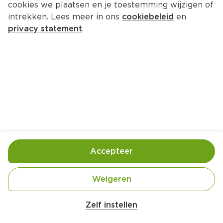
cookies we plaatsen en je toestemming wijzigen of
Wahid Kipworst Naturel
intrekken. Lees meer in ons
cookiebeleid
en
Per Krimp 350 g  (per kilo €10.83)
privacy statement
.
3.
79
Toevoegen
Bewaar in je lijstje
Accepteer
Gebruik- en bewaarinstructies
Gekoeld bewaren (max. 7°C) en na openen binnen 
Weigeren
2 dagen consumeren.
Zelf instellen
Ingrediënten