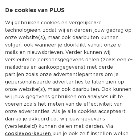
0
De cookies van PLUS
0.00
MENU
Wij gebruiken cookies en vergelijkbare
technologieën, zodat wij en derden jouw gedrag op
onze website(s), maar ook daarbuiten kunnen
Kies jouw winke
volgen, ook wanneer je doorklikt vanuit onze e-
Terug
Producten
mails en nieuwsbrieven. Verder kunnen wij
versleutelde persoonsgegevens delen (zoals een e-
mailadres en aankoopgegevens) met derde
partijen zoals onze advertentiepartners om je
gepersonaliseerde advertenties te laten zien op
onze website(s), maar ook daarbuiten. Ook kunnen
wij jouw gegevens gebruiken om analyses uit te
voeren zoals het meten van de effectiviteit van
onze advertenties. Als je alle cookies accepteert,
dan ga je akkoord dat wij jouw gegevens
(versleuteld) kunnen delen met derden. Via
cookievoorkeuren
kun je ook zelf instellen welke