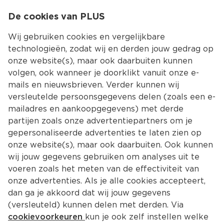
0
De cookies van PLUS
0.00
MENU
Wij gebruiken cookies en vergelijkbare
technologieën, zodat wij en derden jouw gedrag op
onze website(s), maar ook daarbuiten kunnen
Kies jouw winke
volgen, ook wanneer je doorklikt vanuit onze e-
Terug
Producten
mails en nieuwsbrieven. Verder kunnen wij
versleutelde persoonsgegevens delen (zoals een e-
mailadres en aankoopgegevens) met derde
partijen zoals onze advertentiepartners om je
gepersonaliseerde advertenties te laten zien op
onze website(s), maar ook daarbuiten. Ook kunnen
wij jouw gegevens gebruiken om analyses uit te
voeren zoals het meten van de effectiviteit van
onze advertenties. Als je alle cookies accepteert,
dan ga je akkoord dat wij jouw gegevens
(versleuteld) kunnen delen met derden. Via
cookievoorkeuren
kun je ook zelf instellen welke