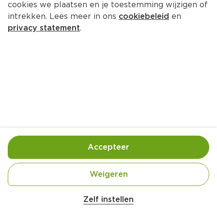
cookies we plaatsen en je toestemming wijzigen of
White Label Handdozensluiter 
intrekken. Lees meer in ons
cookiebeleid
en
incl tape
privacy statement
.
Per Krimp 354 g  (per kilo €23.98)
8.
49
Toevoegen
Bewaar in je lijstje
Accepteer
Handige informatie over dit product
Weigeren
Belangrijke veiligheidswaarschuwing
 | 
Amogusti olijven gevuld met citroen blik 
Zelf instellen
200g
Wettelijke informatie