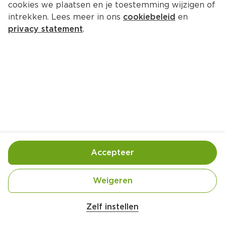
cookies we plaatsen en je toestemming wijzigen of
Wilhelmina Zwart wit 3-pack
intrekken. Lees meer in ons
cookiebeleid
en
Per Pak 117 g  (per kilo €16.67)
privacy statement
.
1.
95
Toevoegen
Bewaar in je lijstje
Accepteer
Handige informatie over dit product
Vegan
Weigeren
Zelf instellen
Met natuurlijke kleur- en smaakstoffen