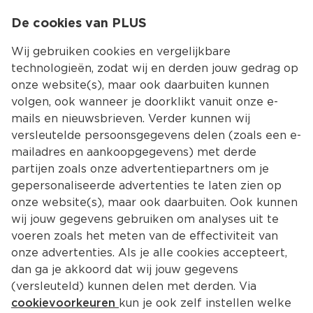
0
De cookies van PLUS
0.00
MENU
Wij gebruiken cookies en vergelijkbare
technologieën, zodat wij en derden jouw gedrag op
onze website(s), maar ook daarbuiten kunnen
Kies jouw winke
volgen, ook wanneer je doorklikt vanuit onze e-
Terug
Producten
mails en nieuwsbrieven. Verder kunnen wij
versleutelde persoonsgegevens delen (zoals een e-
mailadres en aankoopgegevens) met derde
partijen zoals onze advertentiepartners om je
gepersonaliseerde advertenties te laten zien op
onze website(s), maar ook daarbuiten. Ook kunnen
wij jouw gegevens gebruiken om analyses uit te
voeren zoals het meten van de effectiviteit van
onze advertenties. Als je alle cookies accepteert,
dan ga je akkoord dat wij jouw gegevens
(versleuteld) kunnen delen met derden. Via
cookievoorkeuren
kun je ook zelf instellen welke