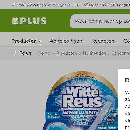
Voor 23:55 besteld, morgen in huis*
Meer dan 1600 Laagbli
Go
Producten
Aanbiedingen
Recepten
Terug
Home
Producten
Huishouden
Schoonm
D
Wi
zo
oo
va
ve
ma