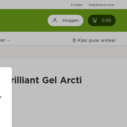
Folder
Klantenservice
0
0.00
Inloggen
er
Kies jouw winkel
Wijnshop
Brilliant Gel Arcti
Boodschappenlijstjes
r