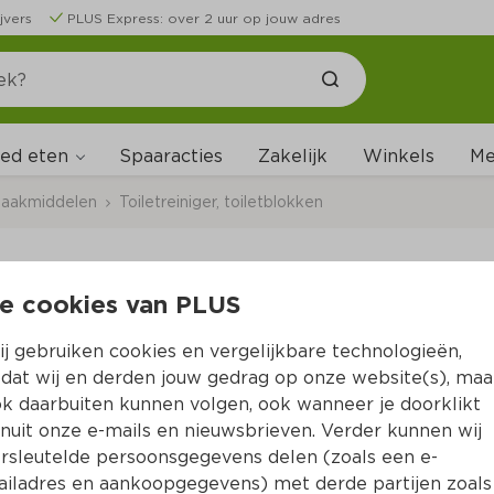
jvers
PLUS Express: over 2 uur op jouw adres
ed eten
Me
Spaaracties
Zakelijk
Winkels
aakmiddelen
Toiletreiniger, toiletblokken
e cookies van PLUS
Witte Reus Toiletblok 
j gebruiken cookies en vergelijkbare technologieën,
Per Blister 1 st
dat wij en derden jouw gedrag op onze website(s), maa
k daarbuiten kunnen volgen, ook wanneer je doorklikt
4.
49
nuit onze e-mails en nieuwsbrieven. Verder kunnen wij
rsleutelde persoonsgegevens delen (zoals een e-
iladres en aankoopgegevens) met derde partijen zoals