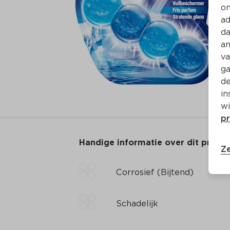
on
ad
da
an
va
ga
de
in
wi
pr
Handige informatie over dit produ
Ze
Corrosief (Bijtend)
Schadelijk