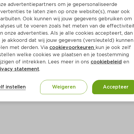
Bewaar i
Toevoegen
ze advertentiepartners om je gepersonaliseerde
vertenties te laten zien op onze website(s), maar ook
arbuiten. Ook kunnen wij jouw gegevens gebruiken om
alyses uit te voeren zoals het meten van de effectivitei
n onze advertenties. Als je alle cookies accepteert, dan
 je akkoord dat wij jouw gegevens (versleuteld) kunnen
len met derden. Via
cookievoorkeuren
kun je ook zelf
stellen welke cookies we plaatsen en je toestemming
jzigen of intrekken. Lees meer in ons
cookiebeleid
en
ivacy statement
.
ct
lf instellen
Weigeren
Accepteer