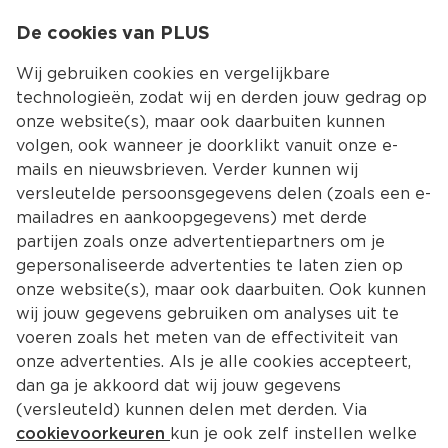
0
De cookies van PLUS
0.00
MENU
Wij gebruiken cookies en vergelijkbare
technologieën, zodat wij en derden jouw gedrag op
onze website(s), maar ook daarbuiten kunnen
Kies jouw winke
volgen, ook wanneer je doorklikt vanuit onze e-
Terug
Producten
mails en nieuwsbrieven. Verder kunnen wij
versleutelde persoonsgegevens delen (zoals een e-
mailadres en aankoopgegevens) met derde
partijen zoals onze advertentiepartners om je
gepersonaliseerde advertenties te laten zien op
onze website(s), maar ook daarbuiten. Ook kunnen
wij jouw gegevens gebruiken om analyses uit te
voeren zoals het meten van de effectiviteit van
onze advertenties. Als je alle cookies accepteert,
dan ga je akkoord dat wij jouw gegevens
(versleuteld) kunnen delen met derden. Via
cookievoorkeuren
kun je ook zelf instellen welke