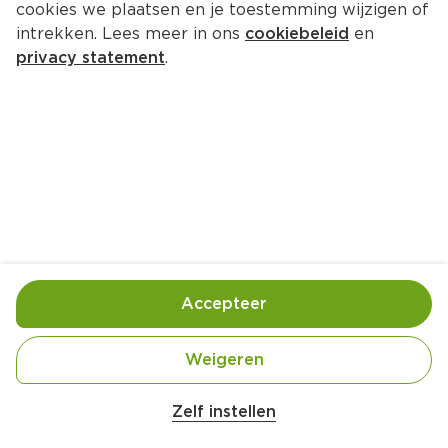
cookies we plaatsen en je toestemming wijzigen of
Witte Reus Toiletblok Kracht 
intrekken. Lees meer in ons
cookiebeleid
en
Actief Citr
privacy statement
.
Doos 1 st (
€3.99
)
1+1 gratis
3.
99
Toevoegen
Bewaar in je lijstje
Accepteer
Actie:
Alle Witte Reus en Fleuril
Weigeren
Zelf instellen
Geldig van woensdag 5 augustus tot en met 
dinsdag 11 augustus