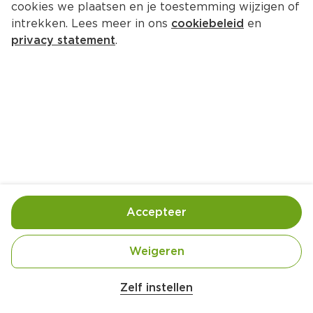
cookies we plaatsen en je toestemming wijzigen of
XXL Fit Mousse choco 200g
intrekken. Lees meer in ons
cookiebeleid
en
Kuipje 200 g  (kilo €12.45)
privacy statement
.
2.
49
Toevoegen
Bewaar in je lijstje
Accepteer
Handige informatie over dit product
Heerlijk luchtig
Weigeren
XXL FIT Mousse, heerlijke luchtige proteïnemousse 
Zelf instellen
met chocoladesmaak!