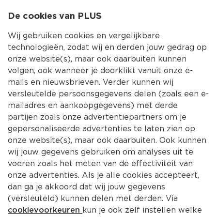
0
De cookies van PLUS
0.00
MENU
Wij gebruiken cookies en vergelijkbare
technologieën, zodat wij en derden jouw gedrag op
onze website(s), maar ook daarbuiten kunnen
Kies jouw winke
volgen, ook wanneer je doorklikt vanuit onze e-
Terug
Producten
mails en nieuwsbrieven. Verder kunnen wij
versleutelde persoonsgegevens delen (zoals een e-
mailadres en aankoopgegevens) met derde
partijen zoals onze advertentiepartners om je
gepersonaliseerde advertenties te laten zien op
onze website(s), maar ook daarbuiten. Ook kunnen
wij jouw gegevens gebruiken om analyses uit te
voeren zoals het meten van de effectiviteit van
onze advertenties. Als je alle cookies accepteert,
dan ga je akkoord dat wij jouw gegevens
(versleuteld) kunnen delen met derden. Via
cookievoorkeuren
kun je ook zelf instellen welke