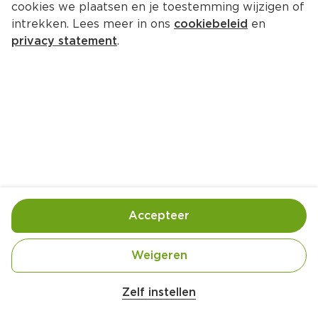
cookies we plaatsen en je toestemming wijzigen of
XXL Fit Yoghurt Granola Mango
intrekken. Lees meer in ons
cookiebeleid
en
Per Kuipje 200 g  (per kilo €9.95)
privacy statement
.
1.
99
Toevoegen
Bewaar in je lijstje
Accepteer
Handige informatie over dit product
Nutri-Score A
Weigeren
Belangrijke veiligheidswaarschuwing
Amogusti olijven gevuld met citroen blik 
Zelf instellen
200g
Zuivelhoeve Proteïne yoghurt vanille met muesli 