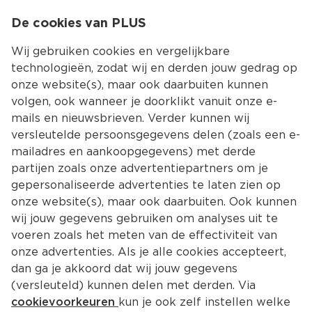
0
De cookies van PLUS
0.00
MENU
Wij gebruiken cookies en vergelijkbare
technologieën, zodat wij en derden jouw gedrag op
onze website(s), maar ook daarbuiten kunnen
Kies jouw winke
volgen, ook wanneer je doorklikt vanuit onze e-
Terug
Producten
mails en nieuwsbrieven. Verder kunnen wij
versleutelde persoonsgegevens delen (zoals een e-
mailadres en aankoopgegevens) met derde
partijen zoals onze advertentiepartners om je
gepersonaliseerde advertenties te laten zien op
onze website(s), maar ook daarbuiten. Ook kunnen
wij jouw gegevens gebruiken om analyses uit te
voeren zoals het meten van de effectiviteit van
onze advertenties. Als je alle cookies accepteert,
dan ga je akkoord dat wij jouw gegevens
(versleuteld) kunnen delen met derden. Via
cookievoorkeuren
kun je ook zelf instellen welke