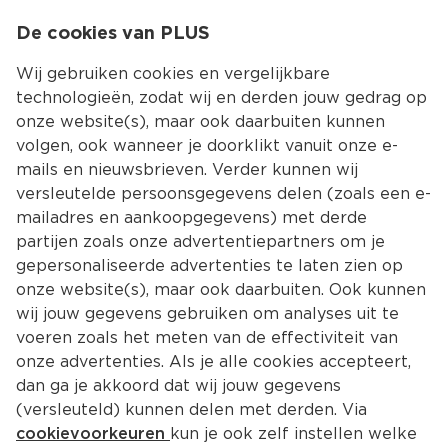
0
De cookies van PLUS
0.00
MENU
Wij gebruiken cookies en vergelijkbare
technologieën, zodat wij en derden jouw gedrag op
onze website(s), maar ook daarbuiten kunnen
Kies jouw winke
volgen, ook wanneer je doorklikt vanuit onze e-
Terug
Producten
mails en nieuwsbrieven. Verder kunnen wij
versleutelde persoonsgegevens delen (zoals een e-
mailadres en aankoopgegevens) met derde
partijen zoals onze advertentiepartners om je
gepersonaliseerde advertenties te laten zien op
onze website(s), maar ook daarbuiten. Ook kunnen
wij jouw gegevens gebruiken om analyses uit te
voeren zoals het meten van de effectiviteit van
onze advertenties. Als je alle cookies accepteert,
dan ga je akkoord dat wij jouw gegevens
(versleuteld) kunnen delen met derden. Via
cookievoorkeuren
kun je ook zelf instellen welke