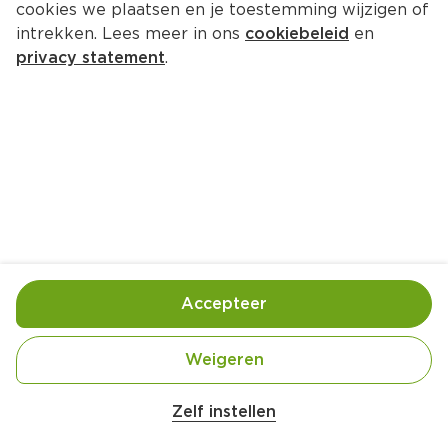
cookies we plaatsen en je toestemming wijzigen of
XXL Nutrition Crunchy Protein 
intrekken. Lees meer in ons
cookiebeleid
en
Bar Celebration Cake
privacy statement
.
Per Krimp 60 g  (per kilo €43.17)
2.
59
Toevoegen
Bewaar in je lijstje
Accepteer
Gebruik- en bewaarinstructies
Weigeren
De aanbevolen dagelijkse inname niet 
overschrijden.
Zelf instellen