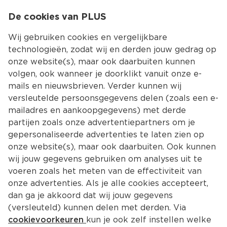
0
De cookies van PLUS
0.00
MENU
Wij gebruiken cookies en vergelijkbare
technologieën, zodat wij en derden jouw gedrag op
onze website(s), maar ook daarbuiten kunnen
Kies jouw winke
volgen, ook wanneer je doorklikt vanuit onze e-
Terug
Producten
mails en nieuwsbrieven. Verder kunnen wij
versleutelde persoonsgegevens delen (zoals een e-
mailadres en aankoopgegevens) met derde
partijen zoals onze advertentiepartners om je
gepersonaliseerde advertenties te laten zien op
onze website(s), maar ook daarbuiten. Ook kunnen
wij jouw gegevens gebruiken om analyses uit te
voeren zoals het meten van de effectiviteit van
onze advertenties. Als je alle cookies accepteert,
dan ga je akkoord dat wij jouw gegevens
(versleuteld) kunnen delen met derden. Via
cookievoorkeuren
kun je ook zelf instellen welke