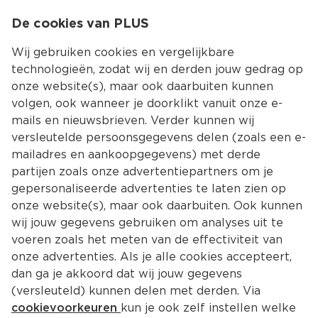
0
De cookies van PLUS
0.00
MENU
Wij gebruiken cookies en vergelijkbare
technologieën, zodat wij en derden jouw gedrag op
onze website(s), maar ook daarbuiten kunnen
Kies jouw winke
volgen, ook wanneer je doorklikt vanuit onze e-
Terug
Producten
mails en nieuwsbrieven. Verder kunnen wij
versleutelde persoonsgegevens delen (zoals een e-
mailadres en aankoopgegevens) met derde
partijen zoals onze advertentiepartners om je
gepersonaliseerde advertenties te laten zien op
onze website(s), maar ook daarbuiten. Ook kunnen
wij jouw gegevens gebruiken om analyses uit te
voeren zoals het meten van de effectiviteit van
onze advertenties. Als je alle cookies accepteert,
dan ga je akkoord dat wij jouw gegevens
(versleuteld) kunnen delen met derden. Via
cookievoorkeuren
kun je ook zelf instellen welke