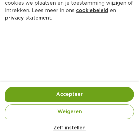
cookies we plaatsen en je toestemming wijzigen of
Zonnatura Thee Citrus & Maté 
intrekken. Lees meer in ons
cookiebeleid
en
Fris & Fruitig
privacy statement
.
Per Doos 20 st  (per stuks €0.13)
2.
59
Toevoegen
Bewaar in je lijstje
Accepteer
Handige informatie over dit product
Weigeren
Biologisch
Zelf instellen