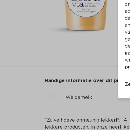
on
ad
da
an
va
ga
de
in
wi
pr
Handige informatie over dit produ
Ze
Weidemelk
"Zuivelhoeve onmeunig lekker!". "Al
lekkere producten. In onze heerlijk