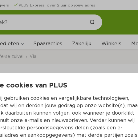
jvers
PLUS Express: over 2 uur op jouw adres
ed eten
Me
Spaaracties
Zakelijk
Winkels
erse zuivel
Vla
e cookies van PLUS
Zuivelhoeve Boer'n 
j gebruiken cookies en vergelijkbare technologieën,
Per Kuipje 450 g  (per kilo €4.42)
dat wij en derden jouw gedrag op onze website(s), maa
k daarbuiten kunnen volgen, ook wanneer je doorklikt
1.
99
nuit onze e-mails en nieuwsbrieven. Verder kunnen wij
rsleutelde persoonsgegevens delen (zoals een e-
iladres en aankoopgegevens) met derde partijen zoals