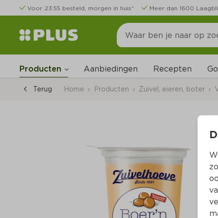
Voor 23:55 besteld, morgen in huis*
Meer dan 1600 Laagbli
Go
Producten
Aanbiedingen
Recepten
Terug
Home
Producten
Zuivel, eieren, boter
V
D
Wi
zo
oo
va
ve
ma