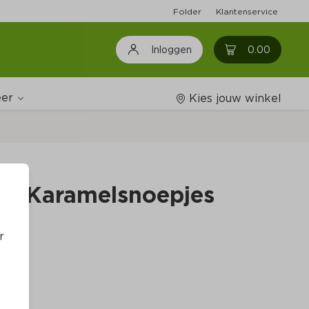
Folder
Klantenservice
0
0.00
Inloggen
er
Kies jouw winkel
Wijnshop
Vla Karamelsnoepjes
Boodschappenlijstjes
r