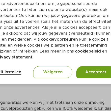
Bewaar i
Toevoegen
ze advertentiepartners om je gepersonaliseerde
vertenties te laten zien op onze website(s), maar ook
arbuiten. Ook kunnen wij jouw gegevens gebruiken om
alyses uit te voeren zoals het meten van de effectivitei
n onze advertenties. Als je alle cookies accepteert, dan
 je akkoord dat wij jouw gegevens (versleuteld) kunnen
len met derden. Via
cookievoorkeuren
kun je ook zelf
stellen welke cookies we plaatsen en je toestemming
jzigen of intrekken. Lees meer in ons
cookiebeleid
en
ivacy statement
.
ct
lf instellen
Weigeren
Accepteer
 generaties werken wij met trots aan onze onmeunig 
e zuivelproducten gebruiken we 100% weidemelk. En daa