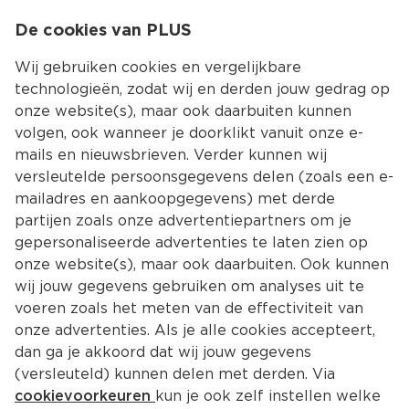
0
De cookies van PLUS
0.00
MENU
Wij gebruiken cookies en vergelijkbare
technologieën, zodat wij en derden jouw gedrag op
onze website(s), maar ook daarbuiten kunnen
Kies jouw winke
volgen, ook wanneer je doorklikt vanuit onze e-
Terug
Producten
mails en nieuwsbrieven. Verder kunnen wij
versleutelde persoonsgegevens delen (zoals een e-
mailadres en aankoopgegevens) met derde
partijen zoals onze advertentiepartners om je
gepersonaliseerde advertenties te laten zien op
onze website(s), maar ook daarbuiten. Ook kunnen
wij jouw gegevens gebruiken om analyses uit te
voeren zoals het meten van de effectiviteit van
onze advertenties. Als je alle cookies accepteert,
dan ga je akkoord dat wij jouw gegevens
(versleuteld) kunnen delen met derden. Via
cookievoorkeuren
kun je ook zelf instellen welke