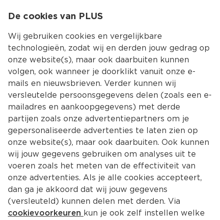
0
De cookies van PLUS
0.00
MENU
Wij gebruiken cookies en vergelijkbare
technologieën, zodat wij en derden jouw gedrag op
onze website(s), maar ook daarbuiten kunnen
Kies jouw winke
volgen, ook wanneer je doorklikt vanuit onze e-
mails en nieuwsbrieven. Verder kunnen wij
versleutelde persoonsgegevens delen (zoals een e-
mailadres en aankoopgegevens) met derde
partijen zoals onze advertentiepartners om je
gepersonaliseerde advertenties te laten zien op
onze website(s), maar ook daarbuiten. Ook kunnen
wij jouw gegevens gebruiken om analyses uit te
voeren zoals het meten van de effectiviteit van
onze advertenties. Als je alle cookies accepteert,
Ariel wasmiddel
dan ga je akkoord dat wij jouw gegevens
Ontdek het ruime aanbod van Ariel bij PLUS. Van 
(versleuteld) kunnen delen met derden. Via
Ariel Pods tot Ariel wasmiddel en Ariel waspoeder 
cookievoorkeuren
kun je ook zelf instellen welke