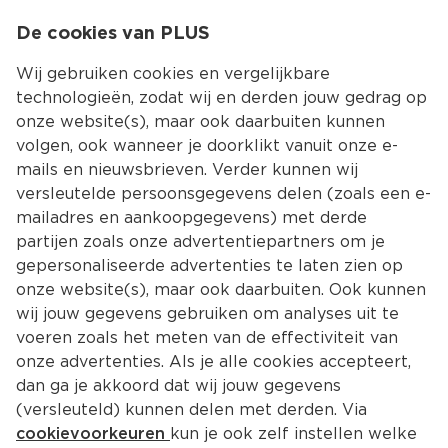
0
De cookies van PLUS
0.00
MENU
Wij gebruiken cookies en vergelijkbare
technologieën, zodat wij en derden jouw gedrag op
onze website(s), maar ook daarbuiten kunnen
Kies jouw winke
volgen, ook wanneer je doorklikt vanuit onze e-
mails en nieuwsbrieven. Verder kunnen wij
versleutelde persoonsgegevens delen (zoals een e-
mailadres en aankoopgegevens) met derde
partijen zoals onze advertentiepartners om je
gepersonaliseerde advertenties te laten zien op
onze website(s), maar ook daarbuiten. Ook kunnen
wij jouw gegevens gebruiken om analyses uit te
voeren zoals het meten van de effectiviteit van
onze advertenties. Als je alle cookies accepteert,
Chocomel
dan ga je akkoord dat wij jouw gegevens
Ontdek het ruime aanbod van Chocomel bij PLUS! 
(versleuteld) kunnen delen met derden. Via
Of je nu zin hebt in een blikje Chocomel, een 
cookievoorkeuren
kun je ook zelf instellen welke