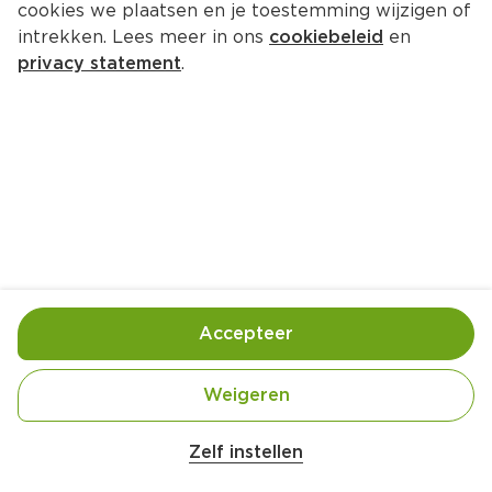
cookies we plaatsen en je toestemming wijzigen of
intrekken. Lees meer in ons
cookiebeleid
en
1.
75
privacy statement
.
0
Theunisse Kokosbrood original
Per 275 g
2.
15
0
Theunisse Kokosbrood zero
Per 240 g
Accepteer
2.
Weigeren
59
0
Zelf instellen