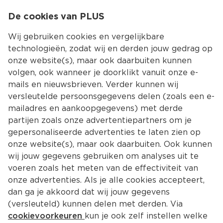
0
De cookies van PLUS
0.00
MENU
Wij gebruiken cookies en vergelijkbare
technologieën, zodat wij en derden jouw gedrag op
onze website(s), maar ook daarbuiten kunnen
Kies jouw winke
volgen, ook wanneer je doorklikt vanuit onze e-
Terug
Producten
mails en nieuwsbrieven. Verder kunnen wij
versleutelde persoonsgegevens delen (zoals een e-
Kokosbrood
mailadres en aankoopgegevens) met derde
partijen zoals onze advertentiepartners om je
gepersonaliseerde advertenties te laten zien op
Filter
Meest gewild
onze website(s), maar ook daarbuiten. Ook kunnen
wij jouw gegevens gebruiken om analyses uit te
voeren zoals het meten van de effectiviteit van
3 
producten
onze advertenties. Als je alle cookies accepteert,
dan ga je akkoord dat wij jouw gegevens
(versleuteld) kunnen delen met derden. Via
Theha Kokosbrood
cookievoorkeuren
kun je ook zelf instellen welke
Per 275 g