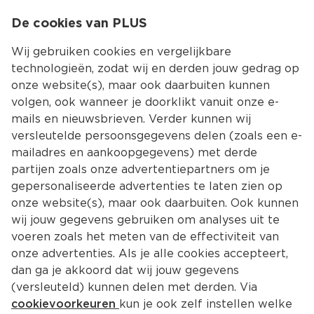
0
De cookies van PLUS
0.00
MENU
Wij gebruiken cookies en vergelijkbare
technologieën, zodat wij en derden jouw gedrag op
onze website(s), maar ook daarbuiten kunnen
Kies jouw winke
volgen, ook wanneer je doorklikt vanuit onze e-
Terug
Producten
mails en nieuwsbrieven. Verder kunnen wij
versleutelde persoonsgegevens delen (zoals een e-
Granenrepen, notenrepen
mailadres en aankoopgegevens) met derde
partijen zoals onze advertentiepartners om je
gepersonaliseerde advertenties te laten zien op
Filter
Meest gewild
onze website(s), maar ook daarbuiten. Ook kunnen
wij jouw gegevens gebruiken om analyses uit te
voeren zoals het meten van de effectiviteit van
32 
producten
onze advertenties. Als je alle cookies accepteert,
dan ga je akkoord dat wij jouw gegevens
(versleuteld) kunnen delen met derden. Via
B'tween Mueslireep Melkchocolade
cookievoorkeuren
kun je ook zelf instellen welke
Per 150 g