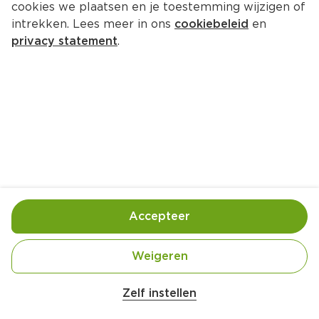
cookies we plaatsen en je toestemming wijzigen of
intrekken. Lees meer in ons
cookiebeleid
en
1.
2.45
99
privacy statement
.
0
Advertentie
Gratis bezorging bij 12.00 euro
BeKind Notenrepen glutenvrij 
chocolade zout 
Per 3 st
3.
39
0
B'tween Mueslireep Zero 
Accepteer
Melkchocolade
Per 6 st
Weigeren
1.
2.45
99
0
Zelf instellen
Advertentie