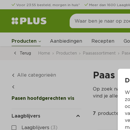
Voor 23:55 besteld, morgen in huis*
Meer dan 1600 Laagbli
Go
Producten
Aanbiedingen
Recepten
Terug
Home
Producten
Paasassortiment
Pas
Paas ho
Alle categorieën
D
Op zoek naar vi
Wi
vind je alles v
Pasen hoofdgerechten vis
zo
oo
7 
producten
va
Laagblijvers
ve
ma
Laagblijvers
(3)