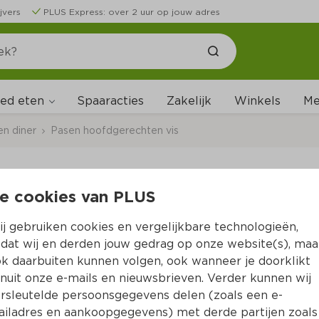
jvers
PLUS Express: over 2 uur op jouw adres
ed eten
Me
Spaaracties
Zakelijk
Winkels
en diner
Pasen hoofdgerechten vis
ofdgerechten met vis
e cookies van PLUS
s voor bij je hoofdgerecht tijdens Pasen? Van gekookte 
j gebruiken cookies en vergelijkbare technologieën,
oor een smaakvol paasdiner. Ontdek ons assortiment en 
dat wij en derden jouw gedrag op onze website(s), maa
k daarbuiten kunnen volgen, ook wanneer je doorklikt
nuit onze e-mails en nieuwsbrieven. Verder kunnen wij
rsleutelde persoonsgegevens delen (zoals een e-
iladres en aankoopgegevens) met derde partijen zoals