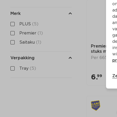
on
ad
Merk
da
an
PLUS
(5)
va
Premier
(1)
ga
de
Saitaku
(1)
Premier Zee
in
stuks met m
wi
Per 665 g
Verpakking
pr
Tray
(5)
6.
Ze
99