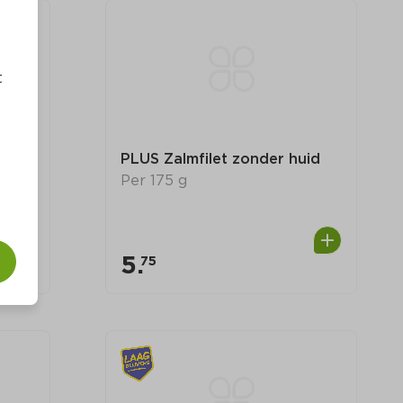
t
id
PLUS Zalmfilet zonder huid
Per 175 g
5.
75
0
0