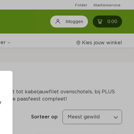
Folder
Klantenservice
0
0.00
Inloggen
er
Kies jouw winkel
Wijnshop
kreeft tot kabeljauwfilet ovenschotels, bij PLUS
Boodschappenlijstjes
maak je paasfeest compleet!
r
Sorteer op
Meest gewild