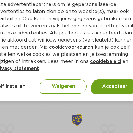
ze advertentiepartners om je gepersonaliseerde
vertenties te laten zien op onze website(s), maar ook
arbuiten. Ook kunnen wij jouw gegevens gebruiken om
alyses uit te voeren zoals het meten van de effectivitei
n onze advertenties. Als je alle cookies accepteert, dan
 je akkoord dat wij jouw gegevens (versleuteld) kunnen
len met derden. Via
cookievoorkeuren
kun je ook zelf
uwse oesters 6 
PLUS Zalmfilet zonder hu
stellen welke cookies we plaatsen en je toestemming
es
Per 300 g
jzigen of intrekken. Lees meer in ons
cookiebeleid
en
ivacy statement
.
9.
lf instellen
Weigeren
Accepteer
69
0