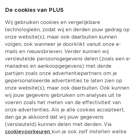
0
De cookies van PLUS
0.00
MENU
Wij gebruiken cookies en vergelijkbare
technologieën, zodat wij en derden jouw gedrag op
onze website(s), maar ook daarbuiten kunnen
Kies jouw winke
volgen, ook wanneer je doorklikt vanuit onze e-
Terug
Producten
mails en nieuwsbrieven. Verder kunnen wij
versleutelde persoonsgegevens delen (zoals een e-
Antipasti, tapas
mailadres en aankoopgegevens) met derde
partijen zoals onze advertentiepartners om je
gepersonaliseerde advertenties te laten zien op
Filter
Meest gewild
onze website(s), maar ook daarbuiten. Ook kunnen
wij jouw gegevens gebruiken om analyses uit te
voeren zoals het meten van de effectiviteit van
72 
producten
onze advertenties. Als je alle cookies accepteert,
dan ga je akkoord dat wij jouw gegevens
(versleuteld) kunnen delen met derden. Via
PLUS Pesto groen
cookievoorkeuren
kun je ook zelf instellen welke
190 g