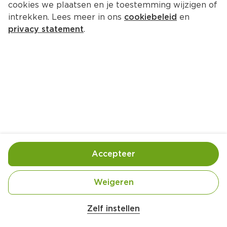
cookies we plaatsen en je toestemming wijzigen of
intrekken. Lees meer in ons
cookiebeleid
en
1.
13
privacy statement
.
0
PLUS Groene olijven zonder pit
220 ml
0.
97
0
Grand'Italia Pesto alla Genovese
185 g
Accepteer
1.
Weigeren
2.95
99
0
Zelf instellen
2 voor 3.50