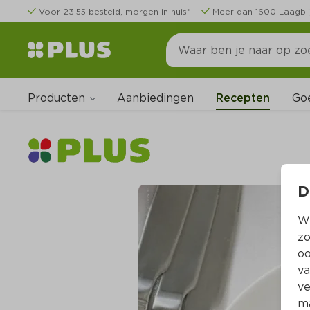
Voor 23:55 besteld, morgen in huis*
Meer dan 1600 Laagbli
Producten
Go
Aanbiedingen
Recepten
D
Wi
zo
oo
va
ve
ma