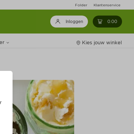
Folder
Klantenservice
0
0.00
Inloggen
er
Kies jouw winkel
Wijnshop
oodschappenlijstjes
r