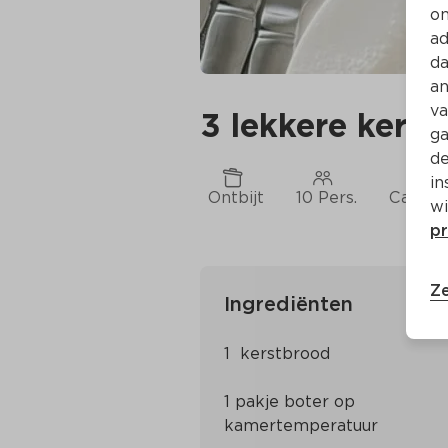
on
ad
da
an
va
3 lekkere kerst
ga
de
in
Ontbijt
10 Pers.
Ca. 15 
wi
pr
Ze
Ingrediënten
1 pakje boter op 