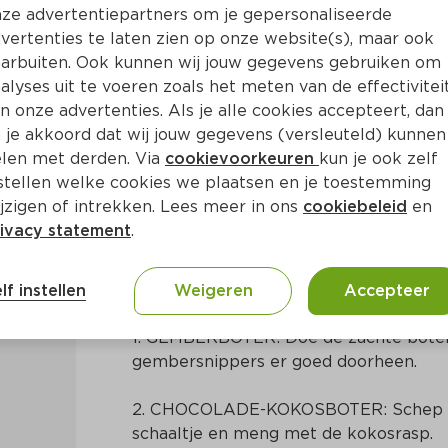
ze advertentiepartners om je gepersonaliseerde
vertenties te laten zien op onze website(s), maar ook
arbuiten. Ook kunnen wij jouw gegevens gebruiken om
alyses uit te voeren zoals het meten van de effectivitei
n onze advertenties. Als je alle cookies accepteert, dan
stolboters
 je akkoord dat wij jouw gegevens (versleuteld) kunnen
len met derden. Via
cookievoorkeuren
kun je ook zelf
stellen welke cookies we plaatsen en je toestemming
Min
Nederlands
jzigen of intrekken. Lees meer in ons
cookiebeleid
en
ivacy statement
.
Bereidingswijze
lf instellen
Weigeren
Accepteer
1. GEMBERBOTER: Doe de zachte boter 
gembersnippers er goed doorheen.
2. CHOCOLADE-KOKOSBOTER: Schep de
schaaltje en meng met de kokosrasp.