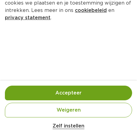
cookies we plaatsen en je toestemming wijzigen of
intrekken. Lees meer in ons
cookiebeleid
en
privacy statement
.
Aardappelgratin met tonijn
Hoofdgerecht
4 Pers.
Ca. 15 Min
Ingrediënten
Bereiding
Accepteer
Weigeren
Zelf instellen