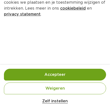
cookies we plaatsen en je toestemming wijzigen of
intrekken. Lees meer in ons
cookiebeleid
en
privacy statement
.
Aardappelsalade met makreel en 
avocado-dressing
4 Pers.
Ca. 25 Min
Ingrediënten
Bereiding
Accepteer
500 gram krieltjes
Weigeren
300 gram maïskorrels
Zelf instellen
350 gram trostomaten