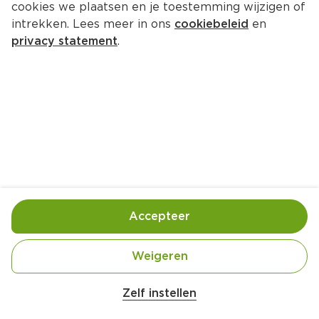
cookies we plaatsen en je toestemming wijzigen of
intrekken. Lees meer in ons
cookiebeleid
en
privacy statement
.
Aardappelsalade met 
zachtgekookte eieren en veldsla 
4 Pers.
Ca. 40 Min
Ingrediënten
Bereiding
Accepteer
700 gram Krieltjes
Weigeren
8 stuks Eieren
Zelf instellen
100 gram Augurken