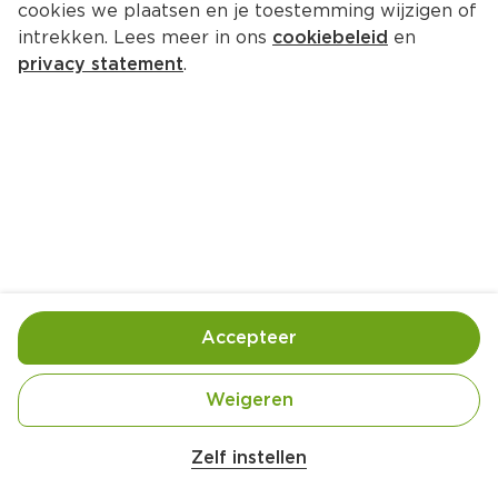
cookies we plaatsen en je toestemming wijzigen of
intrekken. Lees meer in ons
cookiebeleid
en
privacy statement
.
Aardappelsalade met zalm en 
kappertjesmayonaise
Lunch
4 Pers.
Ca. 30 Min
Ingrediënten
Bereiding
Accepteer
Weigeren
Zelf instellen