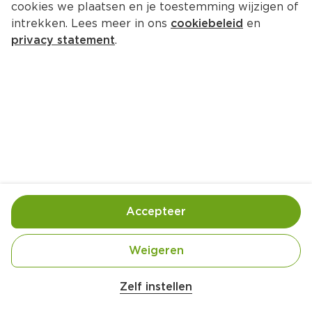
cookies we plaatsen en je toestemming wijzigen of
intrekken. Lees meer in ons
cookiebeleid
en
privacy statement
.
Aardappeltje boerenkool
Hoofdgerecht
4 Pers.
Ca. 40 Min
Ingrediënten
Bereiding
Accepteer
Weigeren
Zelf instellen