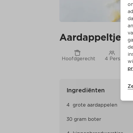
on
ad
da
an
va
Aardappeltje z
ga
de
in
Hoofdgerecht
4 Pers.
wi
pr
Ze
Ingrediënten