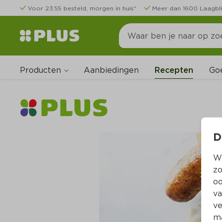
Voor 23:55 besteld, morgen in huis*
Meer dan 1600 Laagbli
Producten
Go
Aanbiedingen
Recepten
D
Wi
zo
oo
va
ve
ma