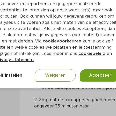
ze advertentiepartners om je gepersonaliseerde
vertenties te laten zien op onze website(s), maar ook
arbuiten. Ook kunnen wij jouw gegevens gebruiken om
alyses uit te voeren zoals het meten van de effectivitei
n onze advertenties. Als je alle cookies accepteert, dan
uurkool
 je akkoord dat wij jouw gegevens (versleuteld) kunnen
len met derden. Via
cookievoorkeuren
kun je ook zelf
stellen welke cookies we plaatsen en je toestemming
Ca. 40 Min
Europees
jzigen of intrekken. Lees meer in ons
cookiebeleid
en
ivacy statement
.
Bereidingswijze
lf instellen
Weigeren
Accepteer
1. Was de aardappelen en zet een grote
2. Zorg dat de aardappelen goed onder 
ongeveer 35 minuten gaar.