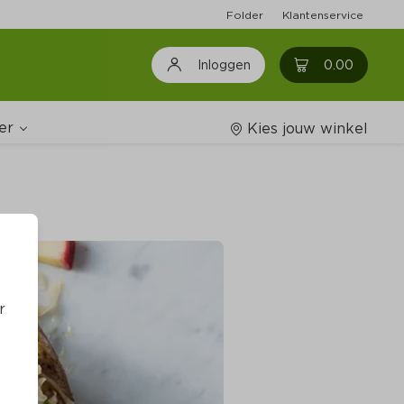
Folder
Klantenservice
0
0.00
Inloggen
er
Kies jouw winkel
Wijnshop
oodschappenlijstjes
r