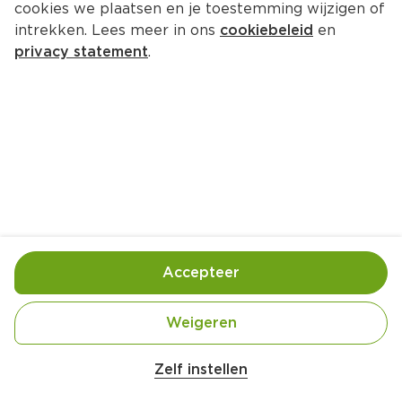
cookies we plaatsen en je toestemming wijzigen of
intrekken. Lees meer in ons
cookiebeleid
en
privacy statement
.
Aardbei-froyo-druppels
Nagerecht
4 Pers.
Ca. 10 Min
Ingrediënten
Bereiding
Accepteer
Weigeren
200 gram Griekse yoghurt
Zelf instellen