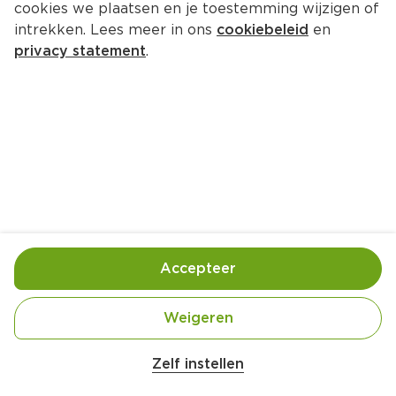
cookies we plaatsen en je toestemming wijzigen of
intrekken. Lees meer in ons
cookiebeleid
en
privacy statement
.
Aardbeien-rabarberjam van Else 
Janssen
Ontbijt
6 Pers.
Ca. 10 Min
Ingrediënten
Bereiding
Accepteer
Weigeren
Belangrijke veiligheidswaarschuwing
Amogusti olijven gevuld met citroen blik 
Zelf instellen
200g
1 kilogram aardbei