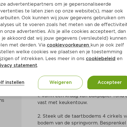
ze advertentiepartners om je gepersonaliseerde
vertenties te laten zien op onze website(s), maar ook
arbuiten. Ook kunnen wij jouw gegevens gebruiken om
alyses uit te voeren zoals het meten van de effectivitei
n onze advertenties. Als je alle cookies accepteert, dan
mtaart
 je akkoord dat wij jouw gegevens (versleuteld) kunnen
len met derden. Via
cookievoorkeuren
kun je ook zelf
stellen welke cookies we plaatsen en je toestemming
25 Min
Europees
jzigen of intrekken. Lees meer in ons
cookiebeleid
en
ivacy statement
.
Bereidingswijze
lf instellen
Weigeren
Accepteer
1. Vorm een kraag van bakpapier rond 
vast met keukentouw.
2. Steek uit de taartbodems 4 cirkels v
bodem van de springvorm. Besprenkel