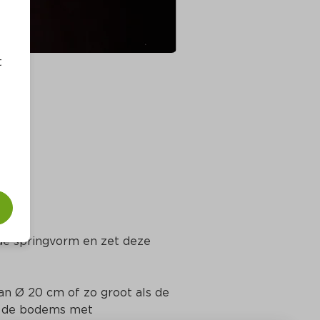
t
de springvorm en zet deze 
an Ø 20 cm of zo groot als de 
 de bodems met 