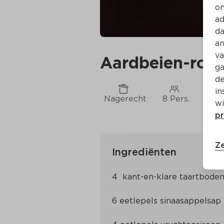
on
ad
da
an
va
Aardbeien-roo
ga
de
in
Nagerecht
8 Pers.
Ca. 
wi
pr
Ze
Ingrediënten