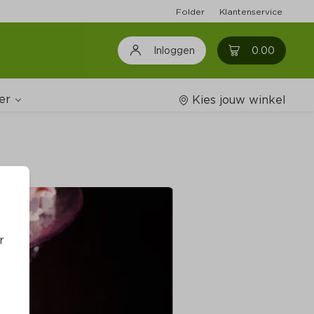
Folder
Klantenservice
0
0.00
Inloggen
er
Kies jouw winkel
Wijnshop
oodschappenlijstjes
r