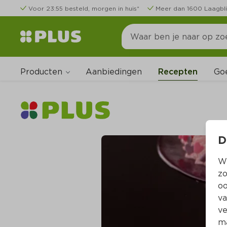
Voor 23:55 besteld, morgen in huis*
Meer dan 1600 Laagbli
Producten
Go
Aanbiedingen
Recepten
D
Wi
zo
oo
va
ve
ma