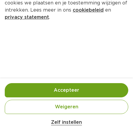
cookies we plaatsen en je toestemming wijzigen of
intrekken. Lees meer in ons
cookiebeleid
en
privacy statement
.
Abrikoosjes met roomkaas en 
spek
Borrel
8 Pers.
Ca. 10 Min
Ingrediënten
Bereiding
Accepteer
Weigeren
Zelf instellen
8 plakjes ontbijtspek